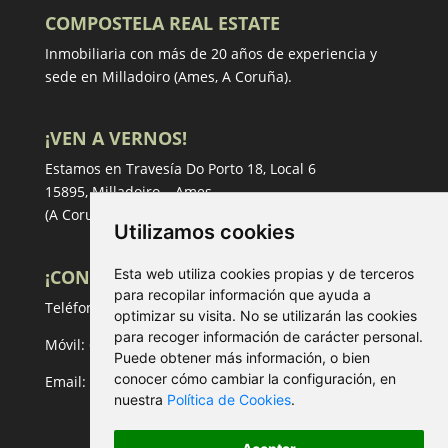
COMPOSTELA REAL ESTATE
Inmobiliaria con más de 20 años de experiencia y
sede en Milladoiro (Ames, A Coruña).
¡VEN A VERNOS!
Estamos en Travesía Do Porto 18, Local 6
15895, Milladoiro – Ames
(A Coruña)
Utilizamos cookies
¡CONTACTA!
Esta web utiliza cookies propias y de terceros
para recopilar información que ayuda a
Teléfono:
981 53 67 18
optimizar su visita. No se utilizarán las cookies
para recoger información de carácter personal.
Móvil:
658 02 40 47
Puede obtener más información, o bien
conocer cómo cambiar la configuración, en
Email:
inmo@compostelarealestate.com
nuestra
Política de Cookies
.