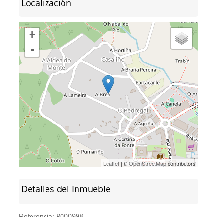
Localización
+
-
Leaflet
| ©
OpenStreetMap
contributors
Detalles del Inmueble
P000998
Referencia: