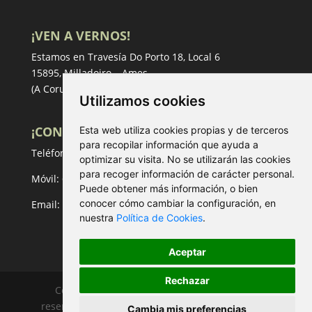
¡VEN A VERNOS!
Estamos en Travesía Do Porto 18, Local 6
15895, Milladoiro – Ames
(A Coruña)
Utilizamos cookies
¡CONTACTA!
Esta web utiliza cookies propias y de terceros
para recopilar información que ayuda a
Teléfono:
981 53 67 18
optimizar su visita. No se utilizarán las cookies
para recoger información de carácter personal.
Móvil:
658 02 40 47
Puede obtener más información, o bien
conocer cómo cambiar la configuración, en
Email:
inmo@compostelarealestate.com
nuestra
Política de Cookies
.
Aceptar
Rechazar
Compostela Real Estate, todos los derechos
reservados.
Aviso Legal
-
Política de privacidad
-
Cambia mis preferencias