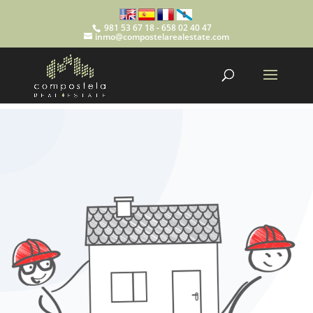
981 53 67 18 - 658 02 40 47
inmo@compostelarealestate.com